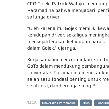
CEO Gojek, Patrick Walujo menyamp
Paramadina bahwa menyadari pentin
satunya driver.
“Oleh karena itu, Gojek memiliki ke
kehidupan driver, sekaligus meningk
mensejahterakan kehidupan para driv
dalam Gojek,” ujarnya.
Kerja sama ini mencerminkan komit
GoTo dalam mendukung pembangunan
Universitas Paramadina menekanka
salah satu fondasi penting untuk me
sejahtera, dan berdaya saing. *
TAGS :
Universitas Paramadina
GoTo
Luncurk