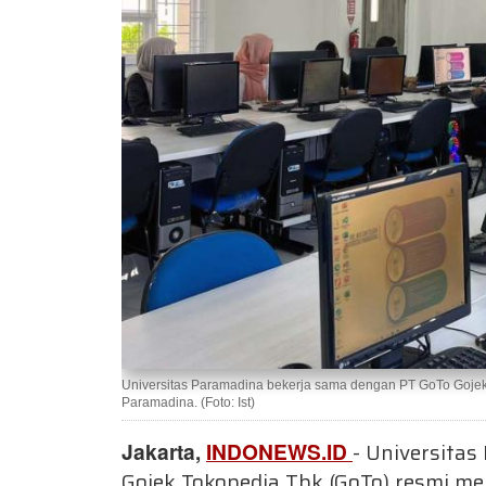
Universitas Paramadina bekerja sama dengan PT GoTo Goje
Paramadina. (Foto: Ist)
Jakarta,
INDONEWS.ID
- Universita
Gojek Tokopedia Tbk (GoTo) resmi m