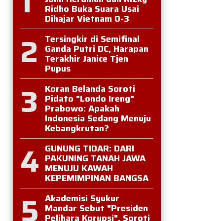
1
Ridho Buka Suara Usai
Dihajar Vietnam 0-3
2
Tersingkir di Semifinal
Ganda Putri DC, Harapan
Terakhir Janice Tjen
Pupus
3
Koran Belanda Soroti
Pidato "Londo Ireng"
Prabowo: Apakah
Indonesia Sedang Menuju
Kebangkrutan?
4
GUNUNG TIDAR: DARI
PAKUNING TANAH JAWA
MENUJU KAWAH
KEPEMIMPINAN BANGSA
5
Akademisi Syukur
Mandar Sebut "Presiden
Pelihara Korupsi", Soroti