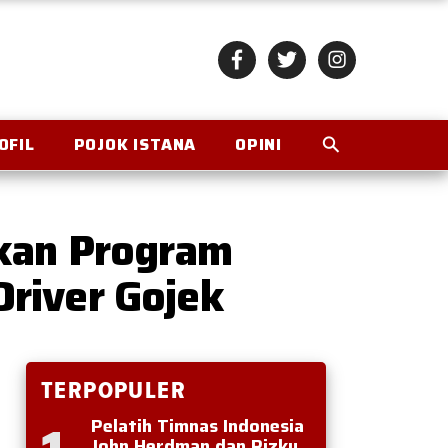
OFIL
POJOK ISTANA
OPINI
rkan Program
river Gojek
TERPOPULER
Pelatih Timnas Indonesia
John Herdman dan Rizky