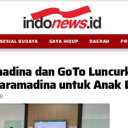
SOSIAL BUDAYA
GAYA HIDUP
DAERAH
PR
madina dan GoTo Luncu
ramadina untuk Anak D
IB