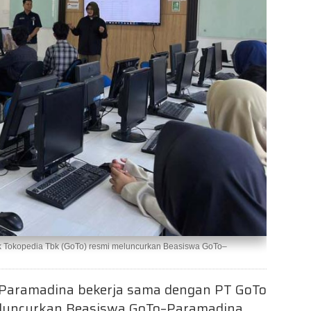
k Tokopedia Tbk (GoTo) resmi meluncurkan Beasiswa GoTo–
s Paramadina bekerja sama dengan PT GoTo
eluncurkan Beasiswa GoTo–Paramadina,