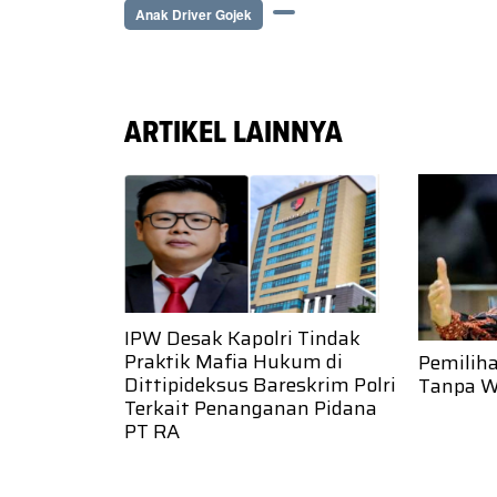
Anak Driver Gojek
ARTIKEL LAINNYA
IPW Desak Kapolri Tindak
Praktik Mafia Hukum di
Pemilih
Dittipideksus Bareskrim Polri
Tanpa W
Terkait Penanganan Pidana
PT RA