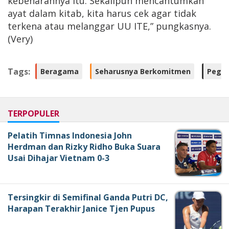
kebenarannya itu. Sekalipun mencantumkan
ayat dalam kitab, kita harus cek agar tidak
terkena atau melanggar UU ITE,” pungkasnya.
(Very)
Tags:
Beragama
Seharusnya Berkomitmen
Pegan
TERPOPULER
Pelatih Timnas Indonesia John
Herdman dan Rizky Ridho Buka Suara
Usai Dihajar Vietnam 0-3
Tersingkir di Semifinal Ganda Putri DC,
Harapan Terakhir Janice Tjen Pupus