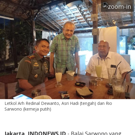
Letkol Arh Redinal Dewanto, Asri Hadi (tengah) dan Rio
Sarwono (kemeja putih)
Jakarta, INDONEWS.ID
- Balai Sarwono yang