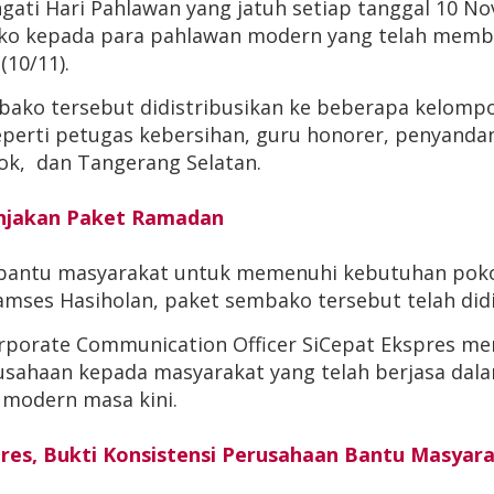
ti Hari Pahlawan yang jatuh setiap tanggal 10 Nov
ako kepada para pahlawan modern yang telah membe
10/11).
bako tersebut didistribusikan ke beberapa kelom
perti petugas kebersihan, guru honorer, penyandang
pok, dan Tangerang Selatan.
onjakan Paket Ramadan
bantu masyarakat untuk memenuhi kebutuhan poko
Ramses Hasiholan, paket sembako tersebut telah did
orporate Communication Officer SiCepat Ekspres m
rusahaan kepada masyarakat yang telah berjasa dal
 modern masa kini.
res, Bukti Konsistensi Perusahaan Bantu Masya