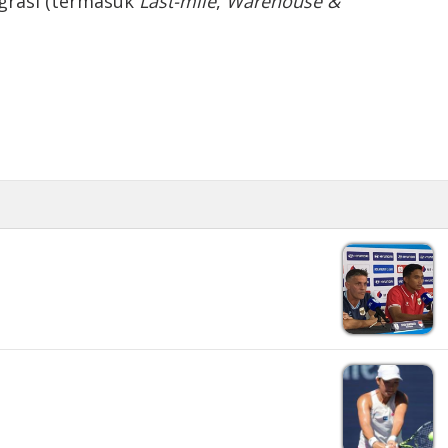
egrasi (termasuk
Last-mile
,
Warehouse &