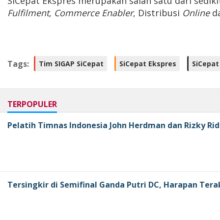
SiCepat Ekspres merupakan salah satu dari sedik
Fulfilment
,
Commerce Enabler
, Distribusi
Online
d
Tags:
Tim SIGAP SiCepat
SiCepat Ekspres
SiCepat
TERPOPULER
Pelatih Timnas Indonesia John Herdman dan Rizky Rid
Tersingkir di Semifinal Ganda Putri DC, Harapan Tera