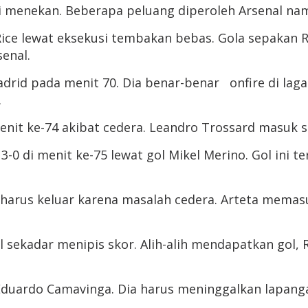
i menekan. Beberapa peluang diperoleh Arsenal na
Rice lewat eksekusi tembakan bebas. Gola sepakan 
senal.
drid pada menit 70. Dia benar-benar onfire di la
.
menit ke-74 akibat cedera. Leandro Trossard masuk 
-0 di menit ke-75 lewat gol Mikel Merino. Gol ini 
ng harus keluar karena masalah cedera. Arteta mema
sekadar menipis skor. Alih-alih mendapatkan gol, 
uardo Camavinga. Dia harus meninggalkan lapangan t