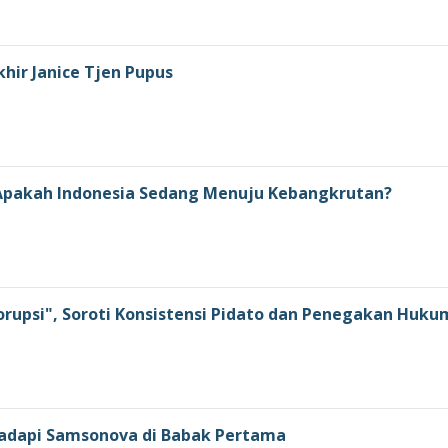
khir Janice Tjen Pupus
: Apakah Indonesia Sedang Menuju Kebangkrutan?
orupsi", Soroti Konsistensi Pidato dan Penegakan Huku
 Hadapi Samsonova di Babak Pertama