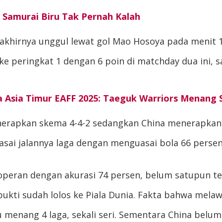
: Samurai Biru Tak Pernah Kalah
 akhirnya unggul lewat gol Mao Hosoya pada menit 1
 peringkat 1 dengan 6 poin di matchday dua ini, 
ala Asia Timur EAFF 2025: Taeguk Warriors Menang 
enerapkan skema 4-4-2 sedangkan China menerapkan 
sai jalannya laga dengan menguasai bola 66 persen
operan dengan akurasi 74 persen, belum satupun t
bukti sudah lolos ke Piala Dunia. Fakta bahwa mela
ru menang 4 laga, sekali seri. Sementara China bel