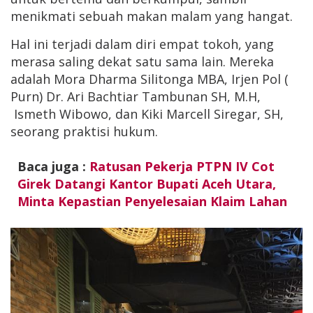
menikmati sebuah makan malam yang hangat.
Hal ini terjadi dalam diri empat tokoh, yang
merasa saling dekat satu sama lain. Mereka
adalah Mora Dharma Silitonga MBA, Irjen Pol (
Purn) Dr. Ari Bachtiar Tambunan SH, M.H,
Ismeth Wibowo, dan Kiki Marcell Siregar, SH,
seorang praktisi hukum.
Baca juga :
Ratusan Pekerja PTPN IV Cot
Girek Datangi Kantor Bupati Aceh Utara,
Minta Kepastian Penyelesaian Klaim Lahan