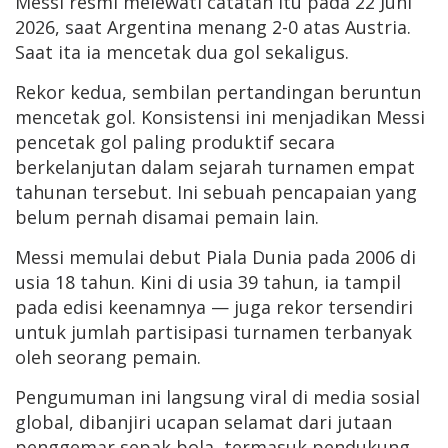
Messi resmi melewati catatan itu pada 22 Juni
2026, saat Argentina menang 2-0 atas Austria.
Saat ita ia mencetak dua gol sekaligus.
Rekor kedua, sembilan pertandingan beruntun
mencetak gol. Konsistensi ini menjadikan Messi
pencetak gol paling produktif secara
berkelanjutan dalam sejarah turnamen empat
tahunan tersebut. Ini sebuah pencapaian yang
belum pernah disamai pemain lain.
Messi memulai debut Piala Dunia pada 2006 di
usia 18 tahun. Kini di usia 39 tahun, ia tampil
pada edisi keenamnya — juga rekor tersendiri
untuk jumlah partisipasi turnamen terbanyak
oleh seorang pemain.
Pengumuman ini langsung viral di media sosial
global, dibanjiri ucapan selamat dari jutaan
penggemar sepak bola, termasuk pendukung