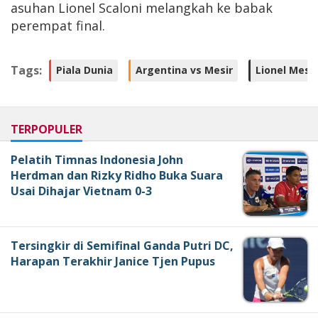
asuhan Lionel Scaloni melangkah ke babak
perempat final.
Tags:
Piala Dunia
Argentina vs Mesir
Lionel Mess
TERPOPULER
Pelatih Timnas Indonesia John
Herdman dan Rizky Ridho Buka Suara
Usai Dihajar Vietnam 0-3
Tersingkir di Semifinal Ganda Putri DC,
Harapan Terakhir Janice Tjen Pupus