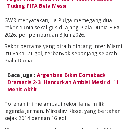
Tuding FIFA Bela Messi
GWR menyatakan, La Pulga memegang dua
rekor dunia sekaligus di ajang Piala Dunia FIFA
2026, per pembaruan 8 Juli 2026.
Rekor pertama yang diraih bintang Inter Miami
itu yakni 21 gol, terbanyak sepanjang sejarah
Piala Dunia.
Baca juga :
Argentina Bikin Comeback
Dramatis 2-3, Hancurkan Ambisi Mesir di 11
Menit Akhir
Torehan ini melampaui rekor lama milik
legenda Jerman, Miroslav Klose, yang bertahan
sejak 2014 dengan 16 gol.