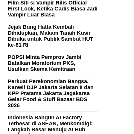
Film Siti si Vampir Rilis Official
First Look, Ketika Gadis Biasa Jadi
Vampir Luar Biasa
Jejak Bung Hatta Kembali
Dihidupkan, Makam Tanah Kusir
Dibuka untuk Publik Sambut HUT
ke-81 RI
POPSI Minta Pemprov Jambi
Batalkan Moratorium PKS,
Usulkan Skema Kemitraan
Perkuat Perekonomian Bangsa,
Kanwil DJP Jakarta Selatan II dan
KPP Pratama Jakarta Jagakarsa
Gelar Food & Stuff Bazaar BDS
2026
Indonesia Bangun AI Factory
Terbesar di ASEAN, Menkomdigi:
Langkah Besar Menuju AI Hub