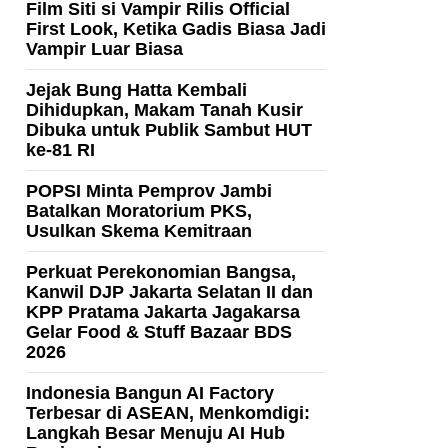
Film Siti si Vampir Rilis Official
First Look, Ketika Gadis Biasa Jadi
Vampir Luar Biasa
Jejak Bung Hatta Kembali
Dihidupkan, Makam Tanah Kusir
Dibuka untuk Publik Sambut HUT
ke-81 RI
POPSI Minta Pemprov Jambi
Batalkan Moratorium PKS,
Usulkan Skema Kemitraan
Perkuat Perekonomian Bangsa,
Kanwil DJP Jakarta Selatan II dan
KPP Pratama Jakarta Jagakarsa
Gelar Food & Stuff Bazaar BDS
2026
Indonesia Bangun AI Factory
Terbesar di ASEAN, Menkomdigi:
Langkah Besar Menuju AI Hub