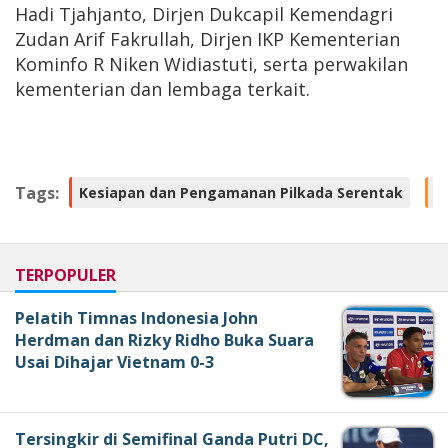
Hadi Tjahjanto, Dirjen Dukcapil Kemendagri
Zudan Arif Fakrullah, Dirjen IKP Kementerian
Kominfo R Niken Widiastuti, serta perwakilan
kementerian dan lembaga terkait.
Tags:
Kesiapan dan Pengamanan Pilkada Serentak
P
TERPOPULER
Pelatih Timnas Indonesia John
Herdman dan Rizky Ridho Buka Suara
Usai Dihajar Vietnam 0-3
Tersingkir di Semifinal Ganda Putri DC,