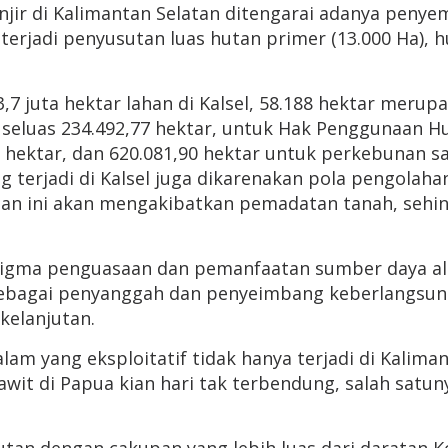
r di Kalimantan Selatan ditengarai adanya penyemp
erjadi penyusutan luas hutan primer (13.000 Ha), h
,7 juta hektar lahan di Kalsel, 58.188 hektar meru
i seluas 234.492,77 hektar, untuk Hak Penggunaan 
90 hektar, dan 620.081,90 hektar untuk perkebunan sa
g terjadi di Kalsel juga dikarenakan pola pengolah
ahan ini akan mengakibatkan pemadatan tanah, sehi
digma penguasaan dan pemanfaatan sumber daya al
bagai penyanggah dan penyeimbang keberlangsungan
elanjutan.
 yang eksploitatif tidak hanya terjadi di Kalimant
awit di Papua kian hari tak terbendung, salah satun