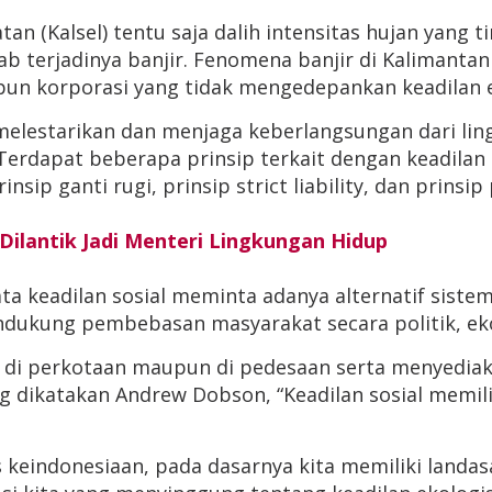
atan (Kalsel) tentu saja dalih intensitas hujan yang
ab terjadinya banjir. Fenomena banjir di Kalimanta
upun korporasi yang tidak mengedepankan keadilan
melestarikan dan menjaga keberlangsungan dari li
erdapat beberapa prinsip terkait dengan keadilan 
rinsip ganti rugi, prinsip strict liability, dan pri
ilantik Jadi Menteri Lingkungan Hidup
amata keadilan sosial meminta adanya alternatif s
ukung pembebasan masyarakat secara politik, ek
k di perkotaan maupun di pedesaan serta menyedia
ang dikatakan Andrew Dobson, “Keadilan sosial memi
s keindonesiaan, pada dasarnya kita memiliki land