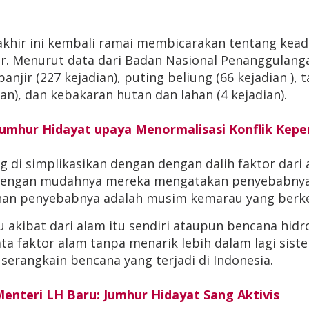
akhir ini kembali ramai membicarakan tentang keadila
air. Menurut data dari Badan Nasional Penanggulang
anjir (227 kejadian), puting beliung (66 kejadian ),
an), dan kebakaran hutan dan lahan (4 kejadian).
umhur Hidayat upaya Menormalisasi Konflik Kep
di simplikasikan dengan dengan dalih faktor dari a
jir dengan mudahnya mereka mengatakan penyebabnya 
 lahan penyebabnya adalah musim kemarau yang berk
 akibat dari alam itu sendiri ataupun bencana hid
 faktor alam tanpa menarik lebih dalam lagi sist
 serangkain bencana yang terjadi di Indonesia.
Menteri LH Baru: Jumhur Hidayat Sang Aktivis