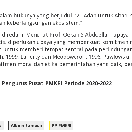
dalam bukunya yang berjudul. “21 Adab untuk Abad
an keberlangsungan ekosistem.”
at diredam. Menurut Prof. Oekan S Abdoellah, upay
istis, diperlukan upaya yang memperkuat komitme
n untuk memberi tempat sentral pada perlindung
h, 1999; Lafferty dan Meodowcroff, 1996; Pawlowski,
men moral dan etika pemerintahan yang baik, perm
t Pengurus Pusat PMKRI Periode 2020-2022
p
Alboin Samosir
PP PMKRI