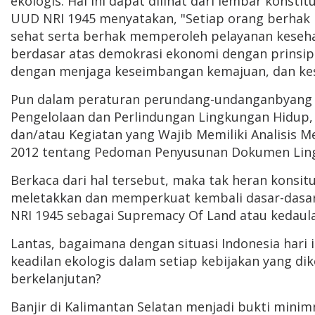
ekologis. Hal ini dapat dilihat dari lembar konst
UUD NRI 1945 menyatakan, "Setiap orang berhak h
sehat serta berhak memperoleh pelayanan kesehat
berdasar atas demokrasi ekonomi dengan prinsip 
dengan menjaga keseimbangan kemajuan, dan kes
Pun dalam peraturan perundang-undanganbyang m
Pengelolaan dan Perlindungan Lingkungan Hidup,
dan/atau Kegiatan yang Wajib Memiliki Analisis
2012 tentang Pedoman Penyusunan Dokumen Lingk
Berkaca dari hal tersebut, maka tak heran konsitu
meletakkan dan memperkuat kembali dasar-dasar
NRI 1945 sebagai Supremacy Of Land atau kedaula
Lantas, bagaimana dengan situasi Indonesia har
keadilan ekologis dalam setiap kebijakan yang
berkelanjutan?
Banjir di Kalimantan Selatan menjadi bukti mini