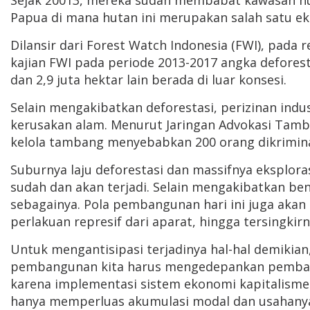
Sejak 20013, mereka sudah membabat kawasan huta
Papua di mana hutan ini merupakan salah satu ek
Dilansir dari Forest Watch Indonesia (FWI), pada
kajian FWI pada periode 2013-2017 angka deforesta
dan 2,9 juta hektar lain berada di luar konsesi.
Selain mengakibatkan deforestasi, perizinan ind
kerusakan alam. Menurut Jaringan Advokasi Tamba
kelola tambang menyebabkan 200 orang dikrimina
Suburnya laju deforestasi dan massifnya eksplor
sudah dan akan terjadi. Selain mengakibatkan benc
sebagainya. Pola pembangunan hari ini juga akan me
perlakuan represif dari aparat, hingga tersingkir
Untuk mengantisipasi terjadinya hal-hal demikia
pembangunan kita harus mengedepankan pembang
karena implementasi sistem ekonomi kapitalism
hanya memperluas akumulasi modal dan usahanya 