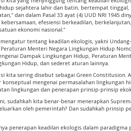
itusi kita yang menyinggung tentang keadilan ekologi
idup sejahtera lahir dan batin, bertempat tinggal
an,” dan dalam Pasal 33 ayat (4) UUD NRI 1945 din
kebersamaan, efesiensi berkeadilan, berkelanjutan
atuan ekonomi nasional.”
engatur tentang keadilan ekologis, yakni Undang
 Peraturan Menteri Negara Lingkungan Hidup Nomo
 Mengenai Dampak Lingkungan Hidup, Peraturan Me
ungan Hidup, dan sederet aturan lainnya.
si kita sering disebut sebagai Green Constitusion. 
 konseptual mengenai permasalahan lingkungan h
tan lingkungan dan penerapan prinsip-prinsip ekok
i ini, sudahkah kita benar-benar menerapkan Supre
 dikeluarkan oleh pemerintah? Dan sudahkah prins
mnya penerapan keadilan ekologis dalam paradigma p