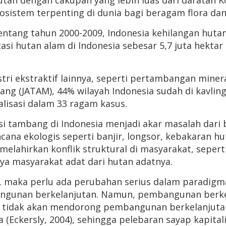
n dengan cakupan yang lebih luas dari daratan Ko
osistem terpenting di dunia bagi beragam flora dan
 rentang tahun 2000-2009, Indonesia kehilangan huta
si hutan alam di Indonesia sebesar 5,7 juta hektar 
ustri ekstraktif lainnya, seperti pertambangan min
ng (JATAM), 44% wilayah Indonesia sudah di kavlin
lisasi dalam 33 ragam kasus.
asi tambang di Indonesia menjadi akar masalah dari
ana ekologis seperti banjir, longsor, kebakaran hu
lahirkan konflik struktural di masyarakat, seperti 
nya masyarakat adat dari hutan adatnya.
n, maka perlu ada perubahan serius dalam paradigm
unan berkelanjutan. Namun, pembangunan berkelan
e tidak akan mendorong pembangunan berkelanjuta
(Eckersly, 2004), sehingga pelebaran sayap kapit