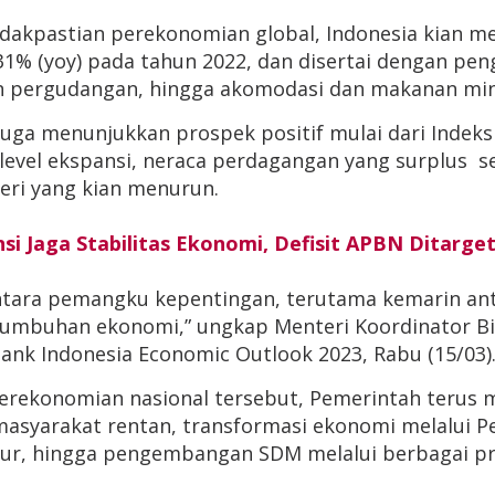
dakpastian perekonomian global, Indonesia kian men
(yoy) pada tahun 2022, dan disertai dengan pengu
an pergudangan, hingga akomodasi dan makanan mi
l juga menunjukkan prospek positif mulai dari Inde
level ekspansi, neraca perdagangan yang surplus se
geri yang kian menurun.
nsi Jaga Stabilitas Ekonomi, Defisit APBN Ditarge
ntara pemangku kepentingan, terutama kemarin antar
tumbuhan ekonomi,” ungkap Menteri Koordinator Bi
k Indonesia Economic Outlook 2023, Rabu (15/03)
erekonomian nasional tersebut, Pemerintah terus m
asyarakat rentan, transformasi ekonomi melalui Pe
tur, hingga pengembangan SDM melalui berbagai pr