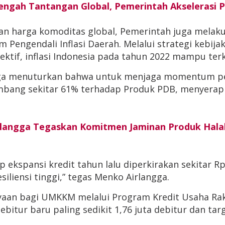
gah Tantangan Global, Pemerintah Akselerasi P
kan harga komoditas global, Pemerintah juga melaku
m Pengendali Inflasi Daerah. Melalui strategi kebij
ektif, inflasi Indonesia pada tahun 2022 mampu terke
uga menuturkan bahwa untuk menjaga momentum pe
ang sekitar 61% terhadap Produk PDB, menyerap 97
rlangga Tegaskan Komitmen Jaminan Produk Halal
ekspansi kredit tahun lalu diperkirakan sekitar Rp60
liensi tinggi,” tegas Menko Airlangga.
an bagi UMKKM melalui Program Kredit Usaha Rak
bitur baru paling sedikit 1,76 juta debitur dan ta