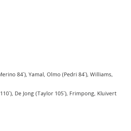
erino 84`), Yamal, Olmo (Pedri 84`), Williams,
10`), De Jong (Taylor 105`), Frimpong, Kluivert