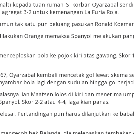
alti kepada tuan rumah. Si korban Oyarzabal sendi
 agregat 3-2 untuk kemenangan La Furia Roja.
Namun tak satu pun peluang pasukan Ronald Koema
ilakukan Orange memaksa Spanyol melakukan panggar
nceploskan bola ke pojok kiri atas gawang. Skor 1-
67, Oyarzabal kembali mencetak gol lewat skema 
yambar bola lagi dengan sudulan hingga gol terjadi.
snya. Ian Maatsen lolos di kiri dan menerima ump
anyol. Skor 2-2 atau 4-4, laga kian panas.
elesai. Pertandingan pun harus dilanjutkan ke ba
sai mengecoh bek Belanda, dia melepaskan tembakan 