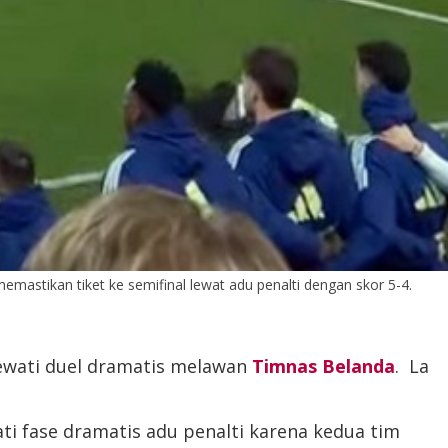
astikan tiket ke semifinal lewat adu penalti dengan skor 5-4.
ewati duel dramatis melawan
Timnas Belanda
. La
ati fase dramatis adu penalti karena kedua tim