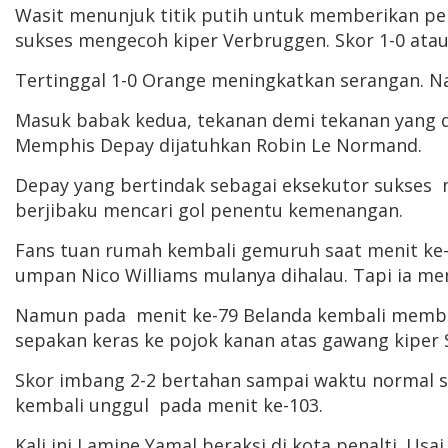
Wasit menunjuk titik putih untuk memberikan pen
sukses mengecoh kiper Verbruggen. Skor 1-0 atau
Tertinggal 1-0 Orange meningkatkan serangan. 
Masuk babak kedua, tekanan demi tekanan yang d
Memphis Depay dijatuhkan Robin Le Normand.
Depay yang bertindak sebagai eksekutor sukses me
berjibaku mencari gol penentu kemenangan.
Fans tuan rumah kembali gemuruh saat menit ke-
umpan Nico Williams mulanya dihalau. Tapi ia men
Namun pada menit ke-79 Belanda kembali membala
sepakan keras ke pojok kanan atas gawang kiper Sp
Skor imbang 2-2 bertahan sampai waktu normal s
kembali unggul pada menit ke-103.
Kali ini Lamine Yamal beraksi di kota penalti. U