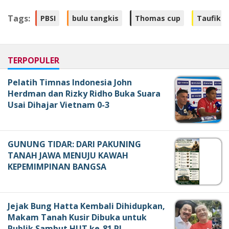
Tags:
PBSI
bulu tangkis
Thomas cup
Taufik H
TERPOPULER
Pelatih Timnas Indonesia John
Herdman dan Rizky Ridho Buka Suara
Usai Dihajar Vietnam 0-3
GUNUNG TIDAR: DARI PAKUNING
TANAH JAWA MENUJU KAWAH
KEPEMIMPINAN BANGSA
Jejak Bung Hatta Kembali Dihidupkan,
Makam Tanah Kusir Dibuka untuk
Publik Sambut HUT ke-81 RI