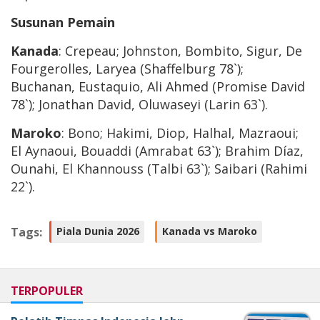
Susunan Pemain
Kanada
: Crepeau; Johnston, Bombito, Sigur, De
Fourgerolles, Laryea (Shaffelburg 78`);
Buchanan, Eustaquio, Ali Ahmed (Promise David
78`); Jonathan David, Oluwaseyi (Larin 63`).
Maroko
: Bono; Hakimi, Diop, Halhal, Mazraoui;
El Aynaoui, Bouaddi (Amrabat 63`); Brahim Díaz,
Ounahi, El Khannouss (Talbi 63`); Saibari (Rahimi
22`).
Tags:
Piala Dunia 2026
Kanada vs Maroko
TERPOPULER