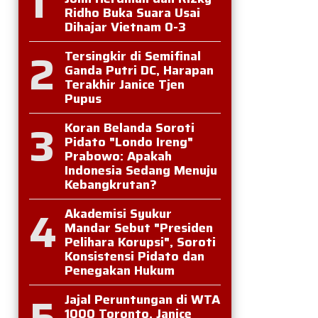
1
Ridho Buka Suara Usai
Dihajar Vietnam 0-3
2
Tersingkir di Semifinal
Ganda Putri DC, Harapan
Terakhir Janice Tjen
Pupus
3
Koran Belanda Soroti
Pidato "Londo Ireng"
Prabowo: Apakah
Indonesia Sedang Menuju
Kebangkrutan?
4
Akademisi Syukur
Mandar Sebut "Presiden
Pelihara Korupsi", Soroti
Konsistensi Pidato dan
Penegakan Hukum
5
Jajal Peruntungan di WTA
1000 Toronto, Janice