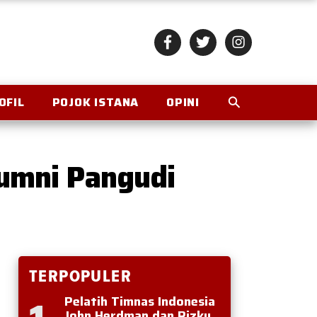
OFIL
POJOK ISTANA
OPINI
lumni Pangudi
TERPOPULER
Pelatih Timnas Indonesia
John Herdman dan Rizky