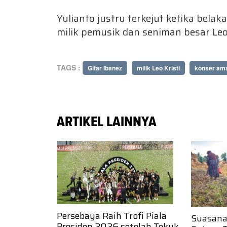
Yulianto justru terkejut ketika bela
milik pemusik dan seniman besar Leo 
TAGS :
Gitar Ibanez
milik Leo Kristi
konser ama
ARTIKEL LAINNYA
Persebaya Raih Trofi Piala
Suasana
Presiden 2026 setelah Tekuk