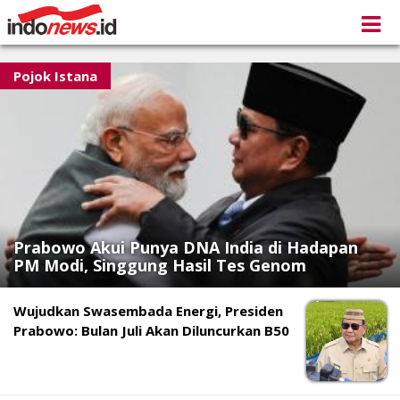
Pojok Istana
Prabowo Akui Punya DNA India di Hadapan
PM Modi, Singgung Hasil Tes Genom
Wujudkan Swasembada Energi, Presiden
Prabowo: Bulan Juli Akan Diluncurkan B50