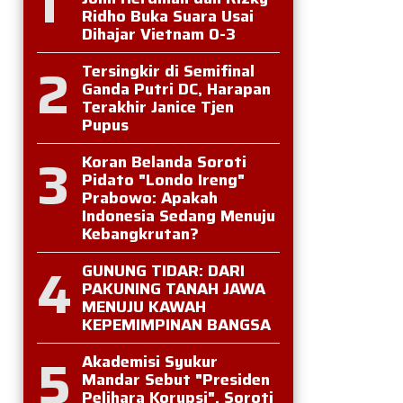
1
Ridho Buka Suara Usai
Dihajar Vietnam 0-3
2
Tersingkir di Semifinal
Ganda Putri DC, Harapan
Terakhir Janice Tjen
Pupus
3
Koran Belanda Soroti
Pidato "Londo Ireng"
Prabowo: Apakah
Indonesia Sedang Menuju
Kebangkrutan?
4
GUNUNG TIDAR: DARI
PAKUNING TANAH JAWA
MENUJU KAWAH
KEPEMIMPINAN BANGSA
5
Akademisi Syukur
Mandar Sebut "Presiden
Pelihara Korupsi", Soroti