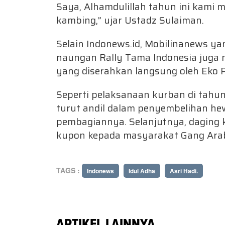
Saya, Alhamdulillah tahun ini kami
kambing,” ujar Ustadz Sulaiman.
Selain Indonews.id, Mobilinanews ya
naungan Rally Tama Indonesia juga
yang diserahkan langsung oleh Eko P
Seperti pelaksanaan kurban di tahu
turut andil dalam penyembelihan h
pembagiannya. Selanjutnya, daging 
kupon kepada masyarakat Gang Arab
TAGS :
Indonews
Idul Adha
Asri Hadi.
ARTIKEL LAINNYA