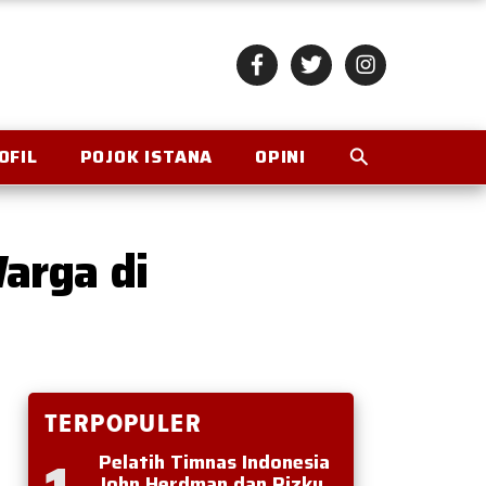
OFIL
POJOK ISTANA
OPINI
arga di
TERPOPULER
Pelatih Timnas Indonesia
John Herdman dan Rizky