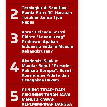
2
Tersingkir di Semifinal
Ganda Putri DC, Harapan
Terakhir Janice Tjen
Pupus
3
Koran Belanda Soroti
Pidato "Londo Ireng"
Prabowo: Apakah
Indonesia Sedang Menuju
Kebangkrutan?
4
Akademisi Syukur
Mandar Sebut "Presiden
Pelihara Korupsi", Soroti
Konsistensi Pidato dan
Penegakan Hukum
5
GUNUNG TIDAR: DARI
PAKUNING TANAH JAWA
MENUJU KAWAH
KEPEMIMPINAN BANGSA