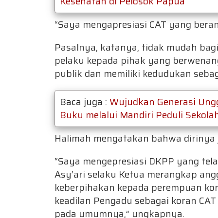
Kesehatan di Pelosok Papua
“Saya mengapresiasi CAT yang beran
Pasalnya, katanya, tidak mudah bag
pelaku kepada pihak yang berwenang
publik dan memiliki kedudukan sebag
Baca juga :
Wujudkan Generasi Ungg
Buku melalui Mandiri Peduli Sekola
Halimah mengatakan bahwa dirinya 
“Saya mengepresiasi DKPP yang tel
Asy’ari selaku Ketua merangkap an
keberpihakan kepada perempuan kor
keadilan Pengadu sebagai koran CA
pada umumnya,” ungkapnya.