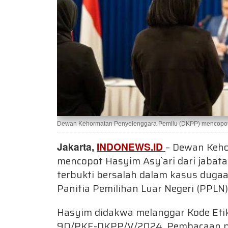
Dewan Kehormatan Penyelenggara Pemilu (DKPP) mencopot Ha
Jakarta,
INDONEWS.ID
– Dewan Keho
mencopot Hasyim Asy`ari dari jabat
terbukti bersalah dalam kasus dugaa
Panitia Pemilihan Luar Negeri (PPLN
Hasyim didakwa melanggar Kode Eti
90/PKE-DKPP/V/2024. Pembacaan pu