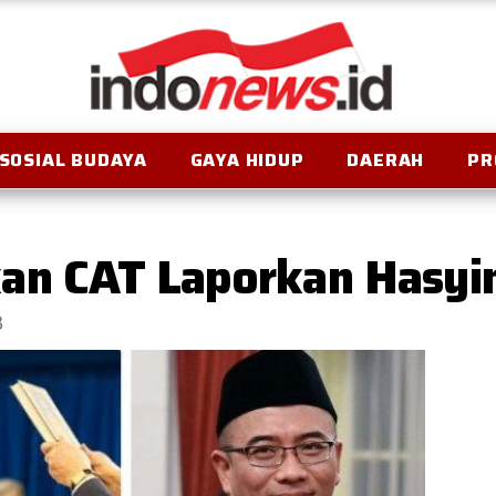
SOSIAL BUDAYA
GAYA HIDUP
DAERAH
PR
an CAT Laporkan Hasyim
B