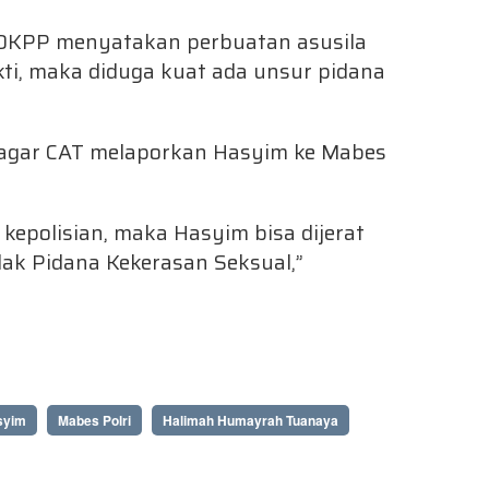
DKPP menyatakan perbuatan asusila
ti, maka diduga kuat ada unsur pidana
 agar CAT melaporkan Hasyim ke Mabes
kepolisian, maka Hasyim bisa dijerat
k Pidana Kekerasan Seksual,”
syim
Mabes Polri
Halimah Humayrah Tuanaya