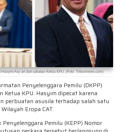
syim Asy`ari dari jabatan Ketua KPU. (Foto: Tribunnews.com)
rmatan Penyelenggara Pemilu (DKPP)
an Ketua KPU. Hasyim dipecat karena
n perbuatan asusila terhadap salah satu
) Wilayah Eropa CAT.
k Penyelenggara Pemilu (KEPP) Nomor
tusan perkara tersebut berlangsung di