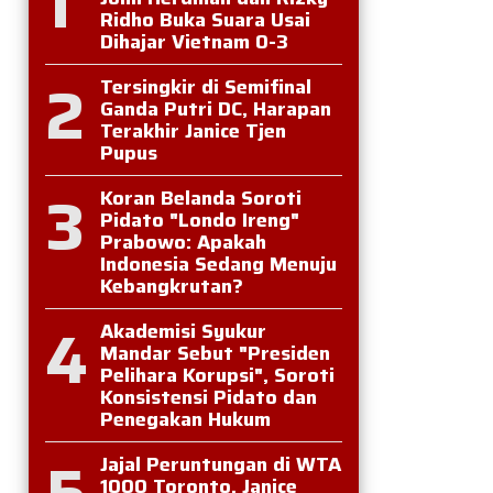
1
Ridho Buka Suara Usai
Dihajar Vietnam 0-3
2
Tersingkir di Semifinal
Ganda Putri DC, Harapan
Terakhir Janice Tjen
Pupus
3
Koran Belanda Soroti
Pidato "Londo Ireng"
Prabowo: Apakah
Indonesia Sedang Menuju
Kebangkrutan?
4
Akademisi Syukur
Mandar Sebut "Presiden
Pelihara Korupsi", Soroti
Konsistensi Pidato dan
Penegakan Hukum
5
Jajal Peruntungan di WTA
1000 Toronto, Janice