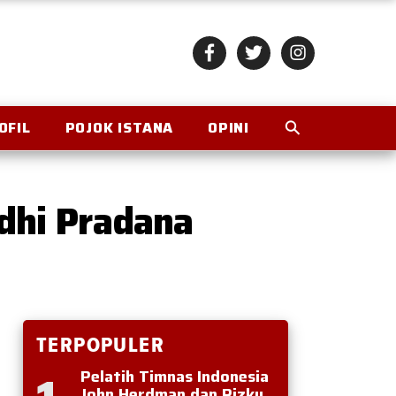
OFIL
POJOK ISTANA
OPINI
dhi Pradana
TERPOPULER
Pelatih Timnas Indonesia
John Herdman dan Rizky