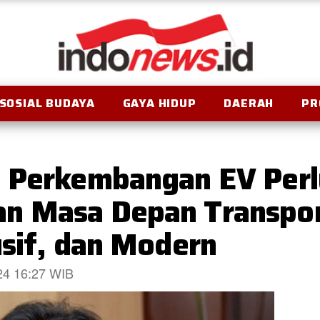
SOSIAL BUDAYA
GAYA HIDUP
DAERAH
PR
 Perkembangan EV Perl
n Masa Depan Transpor
usif, dan Modern
024 16:27 WIB