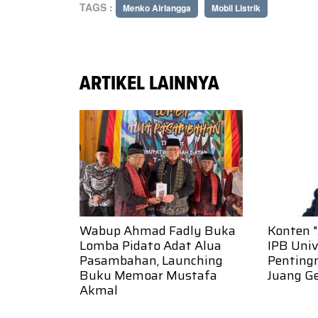
TAGS :
Menko Airlangga
Mobil Listrik
ARTIKEL LAINNYA
Wabup Ahmad Fadly Buka
Konten "
Lomba Pidato Adat Alua
IPB Uni
Pasambahan, Launching
Penting
Buku Memoar Mustafa
Juang Ge
Akmal