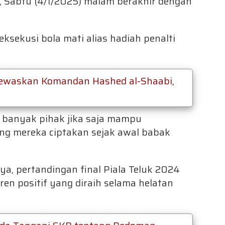
t, Sabtu (4/1/2025) malam berakhir dengan
sekusi bola mati alias hadiah penalti
 Tewaskan Komandan Hashed al-Shaabi,
 banyak pihak jika saja mampu
g mereka ciptakan sejak awal babak
a, pertandingan final Piala Teluk 2024
en positif yang diraih selama helatan