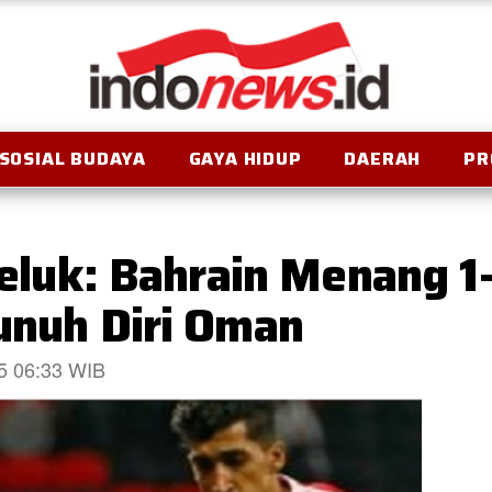
SOSIAL BUDAYA
GAYA HIDUP
DAERAH
PR
 Teluk: Bahrain Menang 
unuh Diri Oman
25 06:33 WIB