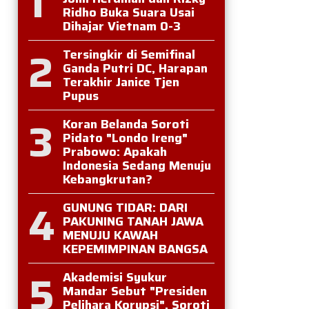
1
Ridho Buka Suara Usai
Dihajar Vietnam 0-3
2
Tersingkir di Semifinal
Ganda Putri DC, Harapan
Terakhir Janice Tjen
Pupus
3
Koran Belanda Soroti
Pidato "Londo Ireng"
Prabowo: Apakah
Indonesia Sedang Menuju
Kebangkrutan?
4
GUNUNG TIDAR: DARI
PAKUNING TANAH JAWA
MENUJU KAWAH
KEPEMIMPINAN BANGSA
5
Akademisi Syukur
Mandar Sebut "Presiden
Pelihara Korupsi", Soroti