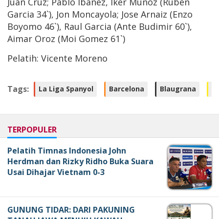
Juan Cruz; Pablo Ibanez, Iker Munoz (Ruben
Garcia 34`), Jon Moncayola; Jose Arnaiz (Enzo
Boyomo 46`), Raul Garcia (Ante Budimir 60`),
Aimar Oroz (Moi Gomez 61`)
Pelatih: Vicente Moreno
Tags:
La Liga Spanyol
Barcelona
Blaugrana
Ha
TERPOPULER
Pelatih Timnas Indonesia John
Herdman dan Rizky Ridho Buka Suara
Usai Dihajar Vietnam 0-3
GUNUNG TIDAR: DARI PAKUNING