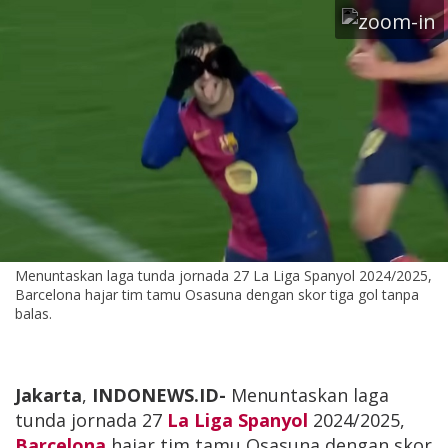
Menuntaskan laga tunda jornada 27 La Liga Spanyol 2024/2025,
Barcelona hajar tim tamu Osasuna dengan skor tiga gol tanpa
balas.
Jakarta
,
INDONEWS.ID
-
Menuntaskan laga
tunda jornada 27
La Liga Spanyol
2024/2025,
Barcelona
hajar tim tamu Osasuna dengan skor