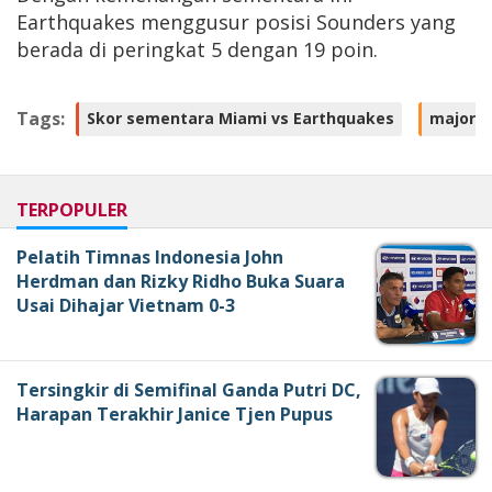
Earthquakes menggusur posisi Sounders yang
berada di peringkat 5 dengan 19 poin.
Tags:
Skor sementara Miami vs Earthquakes
major L
TERPOPULER
Pelatih Timnas Indonesia John
Herdman dan Rizky Ridho Buka Suara
Usai Dihajar Vietnam 0-3
Tersingkir di Semifinal Ganda Putri DC,
Harapan Terakhir Janice Tjen Pupus