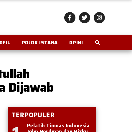
OFIL
POJOK ISTANA
OPINI
tullah
a Dijawab
TERPOPULER
Pelatih Timnas Indonesia
John Herdman dan Rizky