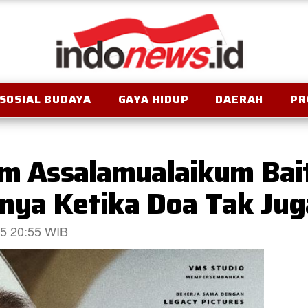
SOSIAL BUDAYA
GAYA HIDUP
DAERAH
PR
lm Assalamualaikum Bai
nya Ketika Doa Tak Jug
025 20:55 WIB