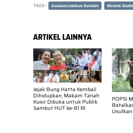
TAGS :
Assalamu’alaikum Baitullah
Michelle Ziudit
ARTIKEL LAINNYA
Jejak Bung Hatta Kembali
Dihidupkan, Makam Tanah
POPSI M
Kusir Dibuka untuk Publik
Batalka
Sambut HUT ke-81 RI
Usulkan