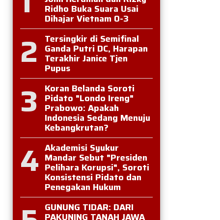
1
Ridho Buka Suara Usai
Dihajar Vietnam 0-3
2
Tersingkir di Semifinal
Ganda Putri DC, Harapan
Terakhir Janice Tjen
Pupus
3
Koran Belanda Soroti
Pidato "Londo Ireng"
Prabowo: Apakah
Indonesia Sedang Menuju
Kebangkrutan?
4
Akademisi Syukur
Mandar Sebut "Presiden
Pelihara Korupsi", Soroti
Konsistensi Pidato dan
Penegakan Hukum
5
GUNUNG TIDAR: DARI
PAKUNING TANAH JAWA