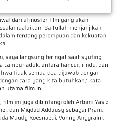
awal dari atmosfer film yang akan
ssalamualaikum Baitullah menjanjikan
ndalam tentang perempuan dan kekuatan
ka.
ni, saya langsung teringat saat syuting
 campur aduk, antara hancur, rindu, dan
bahwa tidak semua doa dijawab dengan
 dengan cara yang kita butuhkan," kata
h utama film ini.
 film ini juga dibintangi oleh Arbani Yasiz
Amel, dan Miqdad Addausy sebagai Pram.
ada Maudy Koesnaedi, Vonny Anggraini,