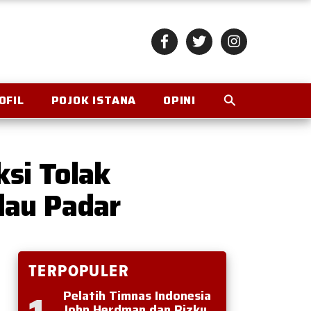
OFIL
POJOK ISTANA
OPINI
si Tolak
lau Padar
TERPOPULER
Pelatih Timnas Indonesia
John Herdman dan Rizky