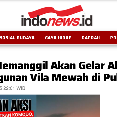
SOSIAL BUDAYA
GAYA HIDUP
DAERAH
PR
emanggil Akan Gelar Ak
unan Vila Mewah di Pu
25 22:01 WIB