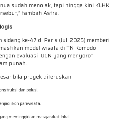
ya sudah menolak, tapi hingga kini KLHK
rsebut,” tambah Astra.
logis
idang ke-47 di Paris (Juli 2025) memberi
emastikan model wisata di TN Komodo
dengan evaluasi IUCN yang menyoroti
cam punah.
sar bila proyek diteruskan:
nstruksi dan polusi.
njadi ikon pariwisata.
ang meminggirkan masyarakat lokal.