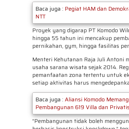
Baca juga :
Pegiat HAM dan Demokra
NTT
Proyek yang digarap PT Komodo Wild
hingga 55 tahun ini mencakup pemban
pernikahan, gym, hingga fasilitas p
Menteri Kehutanan Raja Juli Antoni 
usaha sarana wisata sejak 2014. R
pemanfaatan zona tertentu untuk e
setiap aktivitas harus mengedepanka
Baca juga :
Aliansi Komodo Memangg
Pembangunan 619 Villa dan Privati
“Pembangunan tidak boleh menggun
berbasis konstruksi knockdown,” tega