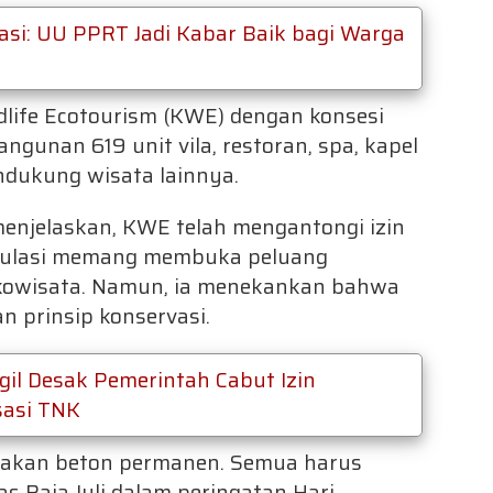
si: UU PPRT Jadi Kabar Baik bagi Warga
life Ecotourism (KWE) dengan konsesi
gunan 619 unit vila, restoran, spa, kapel
endukung wisata lainnya.
menjelaskan, KWE telah mengantongi izin
egulasi memang membuka peluang
kowisata. Namun, ia menekankan bahwa
n prinsip konservasi.
il Desak Pemerintah Cabut Izin
sasi TNK
akan beton permanen. Semua harus
s Raja Juli dalam peringatan Hari