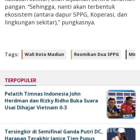
pangan. “Sehingga, nanti akan terbentuk
ekosistem (antara dapur SPPG, Koperasi, dan
lingkungan sekitar),” pungkasnya.
Tags:
Wali Kota Madiun
Resmikan Dua SPPG
Mina
TERPOPULER
Pelatih Timnas Indonesia John
Herdman dan Rizky Ridho Buka Suara
Usai Dihajar Vietnam 0-3
Tersingkir di Semifinal Ganda Putri DC,
Harapan Terakhir Janice Tjen Pupus