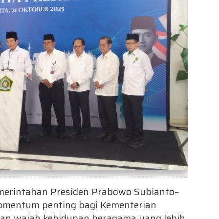
merintahan Presiden Prabowo Subianto–
omentum penting bagi Kementerian
an wajah kehidupan beragama yang lebih