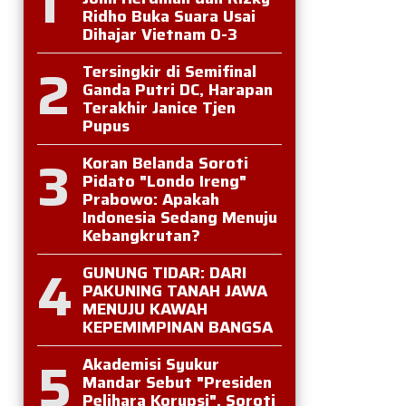
1
Ridho Buka Suara Usai
Dihajar Vietnam 0-3
2
Tersingkir di Semifinal
Ganda Putri DC, Harapan
Terakhir Janice Tjen
Pupus
3
Koran Belanda Soroti
Pidato "Londo Ireng"
Prabowo: Apakah
Indonesia Sedang Menuju
Kebangkrutan?
4
GUNUNG TIDAR: DARI
PAKUNING TANAH JAWA
MENUJU KAWAH
KEPEMIMPINAN BANGSA
5
Akademisi Syukur
Mandar Sebut "Presiden
Pelihara Korupsi", Soroti