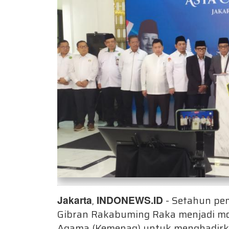
Jakarta
,
INDONEWS.ID
- Setahun pe
Gibran Rakabuming Raka menjadi m
Agama (Kemenag) untuk menghadirk