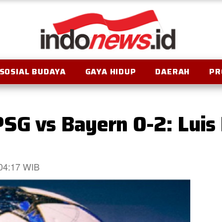
SOSIAL BUDAYA
GAYA HIDUP
DAERAH
PR
SG vs Bayern 0-2: Luis 
 04:17 WIB