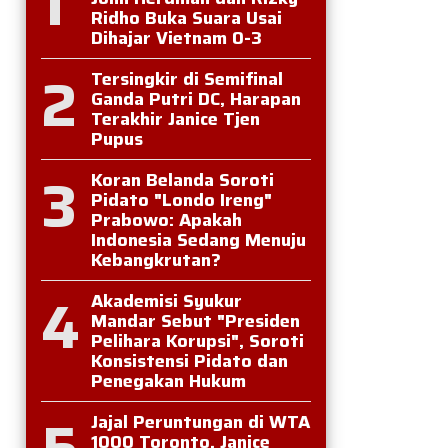
1
Ridho Buka Suara Usai
Dihajar Vietnam 0-3
2
Tersingkir di Semifinal
Ganda Putri DC, Harapan
Terakhir Janice Tjen
Pupus
3
Koran Belanda Soroti
Pidato "Londo Ireng"
Prabowo: Apakah
Indonesia Sedang Menuju
Kebangkrutan?
4
Akademisi Syukur
Mandar Sebut "Presiden
Pelihara Korupsi", Soroti
Konsistensi Pidato dan
Penegakan Hukum
5
Jajal Peruntungan di WTA
1000 Toronto, Janice