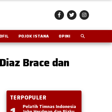
OFIL
POJOK ISTANA
OPINI
Diaz Brace dan
TERPOPULER
Pelatih Timnas Indonesia
John Herdman dan Rizky