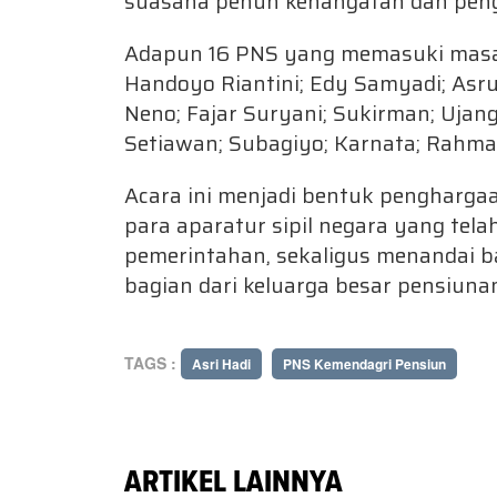
suasana penuh kehangatan dan peng
Adapun 16 PNS yang memasuki masa 
Handoyo Riantini; Edy Samyadi; Asru
Neno; Fajar Suryani; Sukirman; Ujan
Setiawan; Subagiyo; Karnata; Rahmat
Acara ini menjadi bentuk pengharga
para aparatur sipil negara yang tel
pemerintahan, sekaligus menandai 
bagian dari keluarga besar pensiunan
TAGS :
Asri Hadi
PNS Kemendagri Pensiun
ARTIKEL LAINNYA