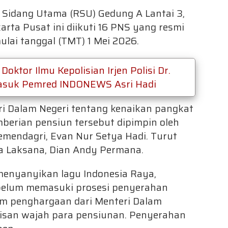
 Sidang Utama (RSU) Gedung A Lantai 3,
arta Pusat ini diikuti 16 PNS yang resmi
lai tanggal (TMT) 1 Mei 2026.
oktor Ilmu Kepolisian Irjen Polisi Dr.
rmasuk Pemred INDONEWS Asri Hadi
i Dalam Negeri tentang kenaikan pangkat
berian pensiun tersebut dipimpin oleh
emendagri,
Evan Nur Setya Hadi
. Turut
ta Laksana,
Dian Andy Permana
.
menyanyikan lagu Indonesia Raya,
ebelum memasuki prosesi penyerahan
am penghargaan dari Menteri Dalam
ukisan wajah para pensiunan. Penyerahan