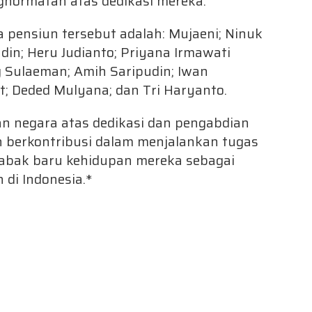
hormatan atas dedikasi mereka.
pensiun tersebut adalah: Mujaeni; Ninuk
din; Heru Judianto; Priyana Irmawati
g Sulaeman; Amih Saripudin; Iwan
; Deded Mulyana; dan Tri Haryanto.
an negara atas dedikasi dan pengabdian
ah berkontribusi dalam menjalankan tugas
babak baru kehidupan mereka sebagai
 di Indonesia.*