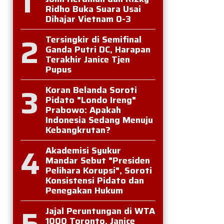
1
Ridho Buka Suara Usai
Dihajar Vietnam 0-3
2
Tersingkir di Semifinal
Ganda Putri DC, Harapan
Terakhir Janice Tjen
Pupus
3
Koran Belanda Soroti
Pidato "Londo Ireng"
Prabowo: Apakah
Indonesia Sedang Menuju
Kebangkrutan?
4
Akademisi Syukur
Mandar Sebut "Presiden
Pelihara Korupsi", Soroti
Konsistensi Pidato dan
Penegakan Hukum
5
Jajal Peruntungan di WTA
1000 Toronto, Janice