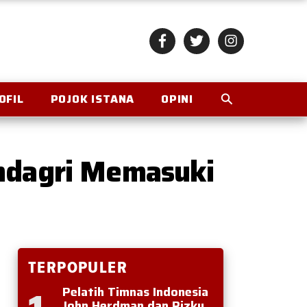
OFIL
POJOK ISTANA
OPINI
endagri Memasuki
TERPOPULER
Pelatih Timnas Indonesia
John Herdman dan Rizky