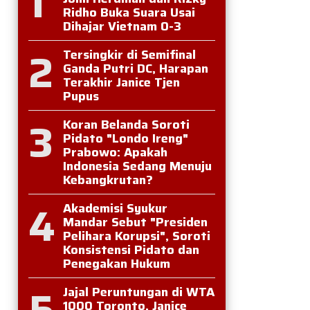
1
Ridho Buka Suara Usai
Dihajar Vietnam 0-3
2
Tersingkir di Semifinal
Ganda Putri DC, Harapan
Terakhir Janice Tjen
Pupus
3
Koran Belanda Soroti
Pidato "Londo Ireng"
Prabowo: Apakah
Indonesia Sedang Menuju
Kebangkrutan?
4
Akademisi Syukur
Mandar Sebut "Presiden
Pelihara Korupsi", Soroti
Konsistensi Pidato dan
Penegakan Hukum
5
Jajal Peruntungan di WTA
1000 Toronto, Janice