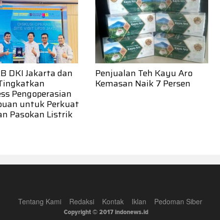
B DKI Jakarta dan
Penjualan Teh Kayu Aro
Tingkatkan
Kemasan Naik 7 Persen
ss Pengoperasian
buan untuk Perkuat
n Pasokan Listrik
Tentang Kami
Redaksi
Kontak
Iklan
Pedoman Siber
Copyright © 2017 indonews.id