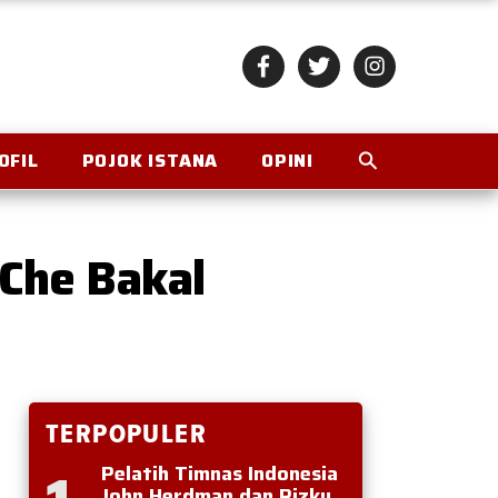
OFIL
POJOK ISTANA
OPINI
 Che Bakal
TERPOPULER
Pelatih Timnas Indonesia
John Herdman dan Rizky