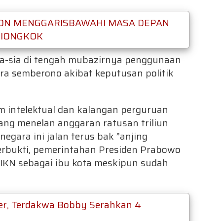
 ZON MENGGARISBAWAHI MASA DEPAN
TIONGKOK
a-sia di tengah mubazirnya penggunaan
ara semberono akibat keputusan politik
m intelektual dan kalangan perguruan
yang menelan anggaran ratusan triliun
egara ini jalan terus bak ”anjing
terbukti, pemerintahan Presiden Prabowo
IKN sebagai ibu kota meskipun sudah
r, Terdakwa Bobby Serahkan 4