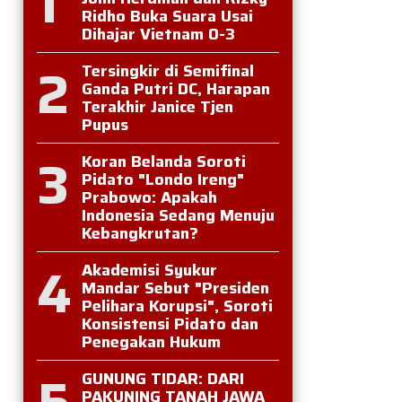
1
Ridho Buka Suara Usai
Dihajar Vietnam 0-3
2
Tersingkir di Semifinal
Ganda Putri DC, Harapan
Terakhir Janice Tjen
Pupus
3
Koran Belanda Soroti
Pidato "Londo Ireng"
Prabowo: Apakah
Indonesia Sedang Menuju
Kebangkrutan?
4
Akademisi Syukur
Mandar Sebut "Presiden
Pelihara Korupsi", Soroti
Konsistensi Pidato dan
Penegakan Hukum
5
GUNUNG TIDAR: DARI
PAKUNING TANAH JAWA