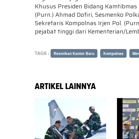
Khusus Presiden Bidang Kamtibmas da
(Purn.) Ahmad Dofiri, Sesmenko Po
Sekretaris Kompolnas Irjen Pol. (Pur
pejabat tinggi dari Kementerian/Lemb
TAGS :
Resmikan Kantor Baru
Kompolnas
Men
ARTIKEL LAINNYA