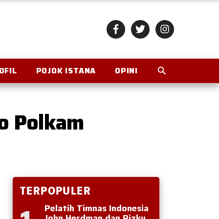
OFIL
POJOK ISTANA
OPINI
o Polkam
TERPOPULER
Pelatih Timnas Indonesia
John Herdman dan Rizky