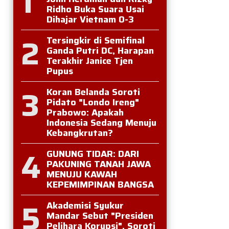
1
Ridho Buka Suara Usai
Dihajar Vietnam 0-3
2
Tersingkir di Semifinal
Ganda Putri DC, Harapan
Terakhir Janice Tjen
Pupus
3
Koran Belanda Soroti
Pidato "Londo Ireng"
Prabowo: Apakah
Indonesia Sedang Menuju
Kebangkrutan?
4
GUNUNG TIDAR: DARI
PAKUNING TANAH JAWA
MENUJU KAWAH
KEPEMIMPINAN BANGSA
5
Akademisi Syukur
Mandar Sebut "Presiden
Pelihara Korupsi", Soroti