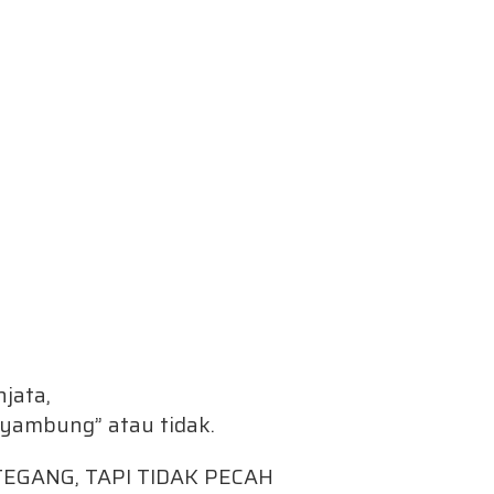
njata,
nyambung” atau tidak.
 TEGANG, TAPI TIDAK PECAH