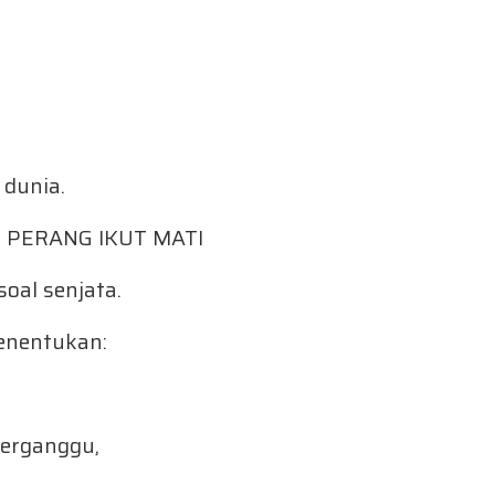
 dunia.
 PERANG IKUT MATI
oal senjata.
menentukan:
terganggu,