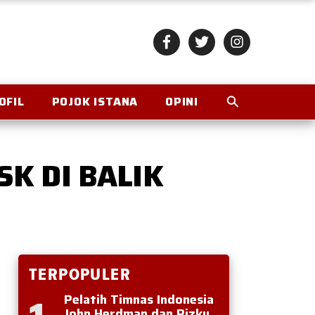
OFIL
POJOK ISTANA
OPINI
K DI BALIK
TERPOPULER
Pelatih Timnas Indonesia
John Herdman dan Rizky