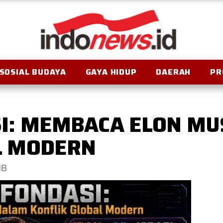
SOSIAL BUDAYA
GAYA HIDUP
DAERAH
PR
I: MEMBACA ELON MUS
L MODERN
IB