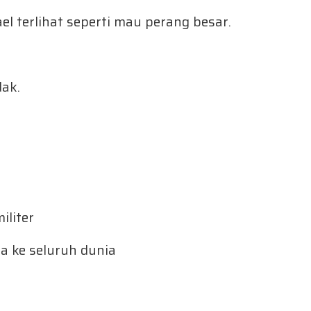
ael terlihat seperti mau perang besar.
dak.
iliter
 ke seluruh dunia