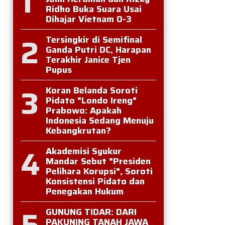
1
Ridho Buka Suara Usai
Dihajar Vietnam 0-3
2
Tersingkir di Semifinal
Ganda Putri DC, Harapan
Terakhir Janice Tjen
Pupus
3
Koran Belanda Soroti
Pidato "Londo Ireng"
Prabowo: Apakah
Indonesia Sedang Menuju
Kebangkrutan?
4
Akademisi Syukur
Mandar Sebut "Presiden
Pelihara Korupsi", Soroti
Konsistensi Pidato dan
Penegakan Hukum
5
GUNUNG TIDAR: DARI
PAKUNING TANAH JAWA