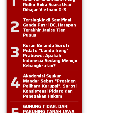
1
Ridho Buka Suara Usai
Dihajar Vietnam 0-3
2
Tersingkir di Semifinal
Ganda Putri DC, Harapan
Terakhir Janice Tjen
Pupus
3
Koran Belanda Soroti
Pidato "Londo Ireng"
Prabowo: Apakah
Indonesia Sedang Menuju
Kebangkrutan?
4
Akademisi Syukur
Mandar Sebut "Presiden
Pelihara Korupsi", Soroti
Konsistensi Pidato dan
Penegakan Hukum
5
GUNUNG TIDAR: DARI
PAKUNING TANAH JAWA