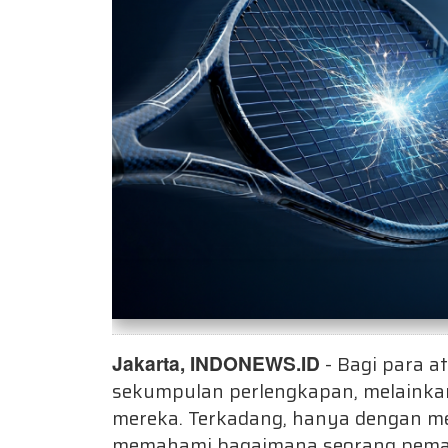
Jakarta, INDONEWS.ID
- Bagi para a
sekumpulan perlengkapan, melainka
mereka.
Terkadang, hanya dengan mel
memahami bagaimana seorang pemain