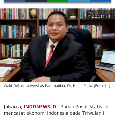
Wakil Rektor Universitas Paramadina, Dr. Handi Risza. (Foto: Ist)
Jakarta,
INDONEWS.ID
- Badan Pusat Statistik
mencatat ekonomi Indonesia pada Triwulan I