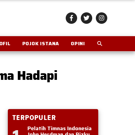
OFIL
POJOK ISTANA
OPINI
ma Hadapi
TERPOPULER
Pelatih Timnas Indonesia
John Herdman dan Rizky