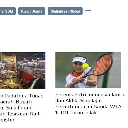
nsi SDM
Kunci Utama
Digitalisasi Global
Petenis Putri Indonesia Janice
ah Padatnya Tugas
dan Aldila Siap Jajal
aerah, Bupati
Peruntungan di Ganda WTA
n Sula Fifian
1000 Toronto Jak
an Tesis dan Raih
gister