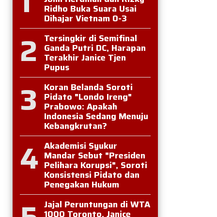
1
Ridho Buka Suara Usai
Dihajar Vietnam 0-3
2
Tersingkir di Semifinal
Ganda Putri DC, Harapan
Terakhir Janice Tjen
Pupus
3
Koran Belanda Soroti
Pidato "Londo Ireng"
Prabowo: Apakah
Indonesia Sedang Menuju
Kebangkrutan?
4
Akademisi Syukur
Mandar Sebut "Presiden
Pelihara Korupsi", Soroti
Konsistensi Pidato dan
Penegakan Hukum
5
Jajal Peruntungan di WTA
1000 Toronto, Janice