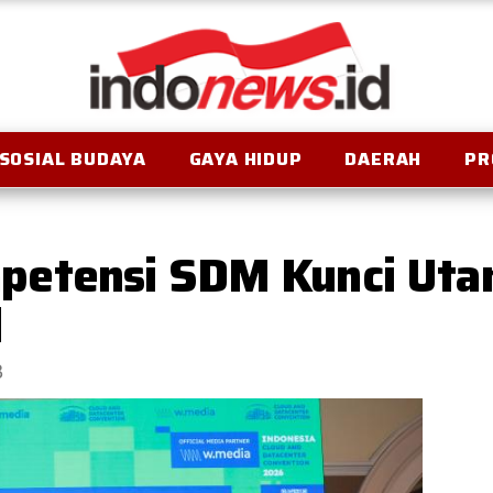
SOSIAL BUDAYA
GAYA HIDUP
DAERAH
PR
etensi SDM Kunci Uta
l
B