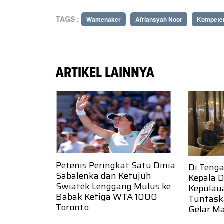
TAGS :
Wamenaker
Afriansyah Noor
Kompete
ARTIKEL LAINNYA
Petenis Peringkat Satu Dinia
Di Teng
Sabalenka dan Ketujuh
Kepala D
Swiatek Lenggang Mulus ke
Kepulaua
Babak Ketiga WTA 1000
Tuntask
Toronto
Gelar Ma