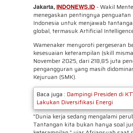
Jakarta,
INDONEWS.ID
- Wakil Mente
menegaskan pentingnya penguatan 
Indonesia untuk menjawab tantangan
global, termasuk Artificial Intelligence
Wamenaker menyoroti pergeseran bes
kesesuaian keterampilan (skill mism
November 2025, dari 218,85 juta pend
pengangguran yang masih didominas
Kejuruan (SMK).
Baca juga :
Dampingi Presiden di KT
Lakukan Diversifikasi Energi
“Dunia kerja sedang mengalami peruba
Tantangan kita bukan hanya soal jum
keterampilan,” ujar Afriansyah saat