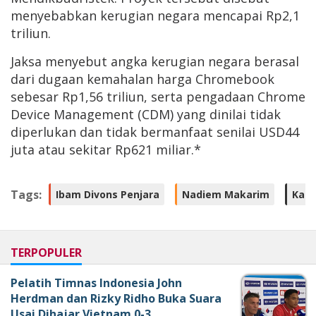
menyebabkan kerugian negara mencapai Rp2,1
triliun.
Jaksa menyebut angka kerugian negara berasal
dari dugaan kemahalan harga Chromebook
sebesar Rp1,56 triliun, serta pengadaan Chrome
Device Management (CDM) yang dinilai tidak
diperlukan dan tidak bermanfaat senilai USD44
juta atau sekitar Rp621 miliar.*
Tags:
Ibam Divons Penjara
Nadiem Makarim
Kas
TERPOPULER
Pelatih Timnas Indonesia John
Herdman dan Rizky Ridho Buka Suara
Usai Dihajar Vietnam 0-3