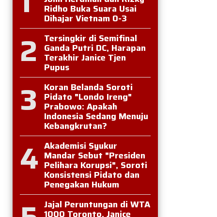
1
Ridho Buka Suara Usai
Dihajar Vietnam 0-3
2
Tersingkir di Semifinal
Ganda Putri DC, Harapan
Terakhir Janice Tjen
Pupus
3
Koran Belanda Soroti
Pidato "Londo Ireng"
Prabowo: Apakah
Indonesia Sedang Menuju
Kebangkrutan?
4
Akademisi Syukur
Mandar Sebut "Presiden
Pelihara Korupsi", Soroti
Konsistensi Pidato dan
Penegakan Hukum
5
Jajal Peruntungan di WTA
1000 Toronto, Janice