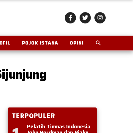
OFIL
POJOK ISTANA
OPINI
ijunjung
TERPOPULER
Pelatih Timnas Indonesia
John Herdman dan Rizky