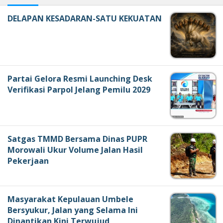
DELAPAN KESADARAN-SATU KEKUATAN
Partai Gelora Resmi Launching Desk
Verifikasi Parpol Jelang Pemilu 2029
Satgas TMMD Bersama Dinas PUPR
Morowali Ukur Volume Jalan Hasil
Pekerjaan
Masyarakat Kepulauan Umbele
Bersyukur, Jalan yang Selama Ini
Dinantikan Kini Terwujud