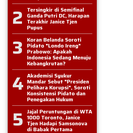
2
Tersingkir di Semifinal
Ganda Putri DC, Harapan
Terakhir Janice Tjen
Pupus
3
Koran Belanda Soroti
Pidato "Londo Ireng"
Prabowo: Apakah
Indonesia Sedang Menuju
Kebangkrutan?
4
Akademisi Syukur
Mandar Sebut "Presiden
Pelihara Korupsi", Soroti
Konsistensi Pidato dan
Penegakan Hukum
5
Jajal Peruntungan di WTA
1000 Toronto, Janice
Tjen Hadapi Samsonova
di Babak Pertama