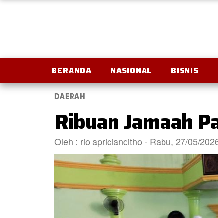
BERANDA
NASIONAL
BISNIS
DAERAH
Ribuan Jamaah Pad
Oleh : rio apricianditho - Rabu, 27/05/20