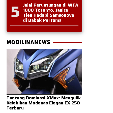
5
Jajal Peruntungan di WTA
1000 Toronto, Janice
Tjen Hadapi Samsonova
di Babak Pertama
MOBILINANEWS
Tantang Dominasi XMax: Mengulik
Kelebihan Modenas Elegan EX 250
Terbaru