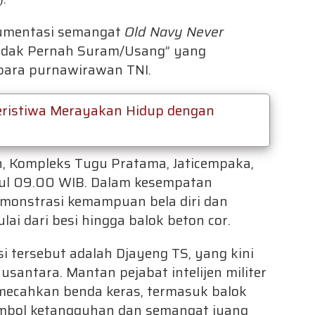
okumentasi semangat
Old Navy Never
idak Pernah Suram/Usang” yang
para purnawirawan TNI.
Peristiwa Merayakan Hidup dengan
n, Kompleks Tugu Pratama, Jaticempaka,
kul 09.00 WIB. Dalam kesempatan
monstrasi kemampuan bela diri dan
ai dari besi hingga balok beton cor.
i tersebut adalah Djayeng TS, yang kini
usantara. Mantan pejabat intelijen militer
ecahkan benda keras, termasuk balok
simbol ketangguhan dan semangat juang