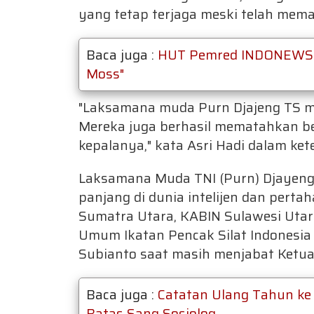
yang tetap terjaga meski telah mem
Baca juga :
HUT Pemred INDONEWS.ID,
Moss"
"Laksamana muda Purn Djajeng TS me
Mereka juga berhasil mematahkan bes
kepalanya," kata Asri Hadi dalam ket
Laksamana Muda TNI (Purn) Djayeng 
panjang di dunia intelijen dan pert
Sumatra Utara, KABIN Sulawesi Utara,
Umum Ikatan Pencak Silat Indonesi
Subianto saat masih menjabat Ketu
Baca juga :
Catatan Ulang Tahun ke 
Batas Sang Sosiolog