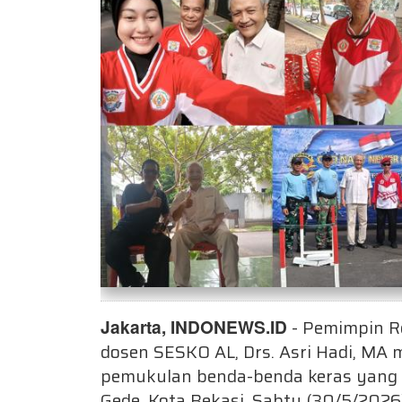
Jakarta, INDONEWS.ID
- Pemimpin Re
dosen SESKO AL, Drs. Asri Hadi, MA 
pemukulan benda-benda keras yang d
Gede, Kota Bekasi, Sabtu (30/5/2026)