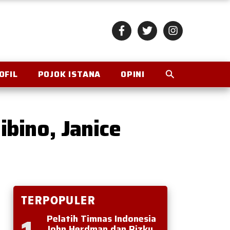
OFIL
POJOK ISTANA
OPINI
bino, Janice
TERPOPULER
Pelatih Timnas Indonesia
John Herdman dan Rizky