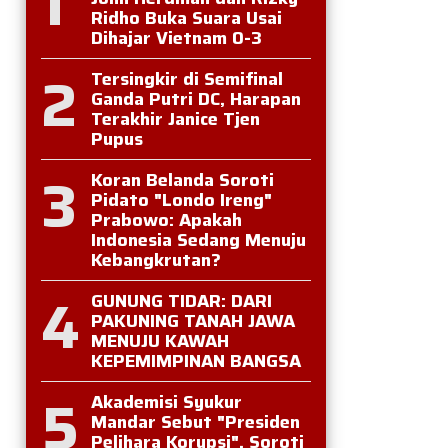
1
Ridho Buka Suara Usai
Dihajar Vietnam 0-3
2
Tersingkir di Semifinal
Ganda Putri DC, Harapan
Terakhir Janice Tjen
Pupus
3
Koran Belanda Soroti
Pidato "Londo Ireng"
Prabowo: Apakah
Indonesia Sedang Menuju
Kebangkrutan?
4
GUNUNG TIDAR: DARI
PAKUNING TANAH JAWA
MENUJU KAWAH
KEPEMIMPINAN BANGSA
5
Akademisi Syukur
Mandar Sebut "Presiden
Pelihara Korupsi", Soroti