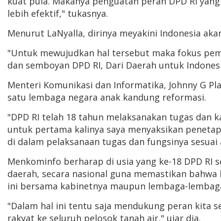
kuat pula. Makanya penguatan peran DPD RI yan
lebih efektif," tukasnya.
Menurut LaNyalla, dirinya meyakini Indonesia aka
"Untuk mewujudkan hal tersebut maka fokus pemb
dan semboyan DPD RI, Dari Daerah untuk Indonesia
Menteri Komunikasi dan Informatika, Johnny G Pla
satu lembaga negara anak kandung reformasi.
"DPD RI telah 18 tahun melaksanakan tugas dan ka
untuk pertama kalinya saya menyaksikan penetapan
di dalam pelaksanaan tugas dan fungsinya sesuai
Menkominfo berharap di usia yang ke-18 DPD RI se
daerah, secara nasional guna memastikan bahwa 
ini bersama kabinetnya maupun lembaga-lembaga
"Dalam hal ini tentu saja mendukung peran kit
rakyat ke seluruh pelosok tanah air," ujar dia.