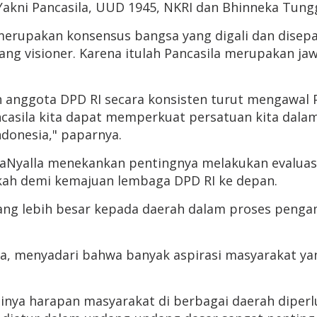
 Yakni Pancasila, UUD 1945, NKRI dan Bhinneka Tungga
erupakan konsensus bangsa yang digali dan disepak
ng visioner. Karena itulah Pancasila merupakan ja
ggota DPD RI secara konsisten turut mengawal Pancas
ncasila kita dapat memperkuat persatuan kita dal
ndonesia," paparnya.
aNyalla menekankan pentingnya melakukan evaluasi 
gkah demi kemajuan lembaga DPD RI ke depan.
ng lebih besar kepada daerah dalam proses pengam
lla, menyadari bahwa banyak aspirasi masyarakat y
nya harapan masyarakat di berbagai daerah diper