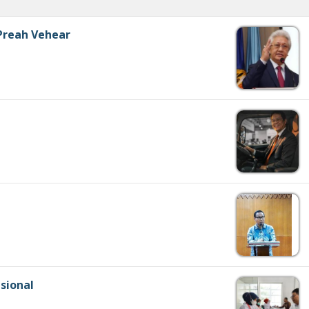
 Preah Vehear
sional