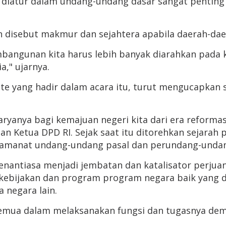
g diatur dalam undang-undang dasar sangat pentin
n disebut makmur dan sejahtera apabila daerah-daer
angunan kita harus lebih banyak diarahkan pada 
," ujarnya.
te yang hadir dalam acara itu, turut mengucapkan 
ryanya bagi kemajuan negeri kita dari era reformasi
 Ketua DPD RI. Sejak saat itu ditorehkan sejarah p
 amanat undang-undang pasal dan perundang-undangan
nantiasa menjadi jembatan dan katalisator perjuang
kebijakan dan program program negara baik yang d
 negara lain.
a semua dalam melaksanakan fungsi dan tugasnya d