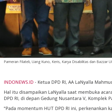
Pameran Filateli, Uang Kuno, Keris, Karya Disabilitas dan Bazza
INDONEWS.ID
- Ketua DPD RI, AA LaNyalla Mahmud
Hal itu disampaikan LaNyalla saat membuka acara
DPD RI, di depan Gedung Nusantara V, Komplek Par
"Pada momentum HUT DPD RI ini, perkenankan ka