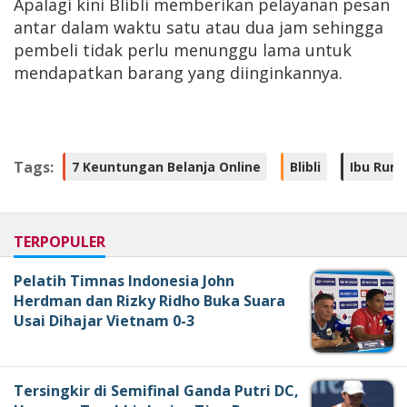
Apalagi kini Blibli memberikan pelayanan pesan
antar dalam waktu satu atau dua jam sehingga
pembeli tidak perlu menunggu lama untuk
mendapatkan barang yang diinginkannya.
Tags:
7 Keuntungan Belanja Online
Blibli
Ibu Rum
TERPOPULER
Pelatih Timnas Indonesia John
Herdman dan Rizky Ridho Buka Suara
Usai Dihajar Vietnam 0-3
Tersingkir di Semifinal Ganda Putri DC,