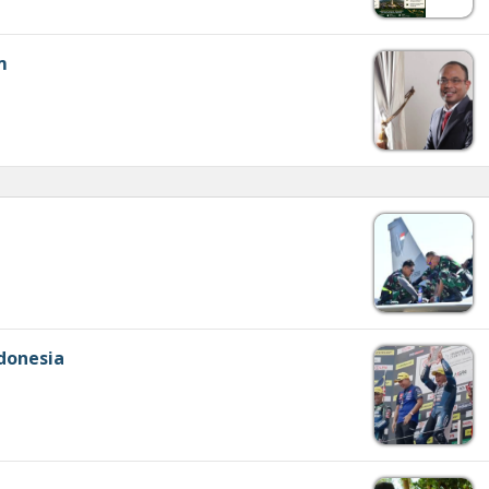
m
donesia