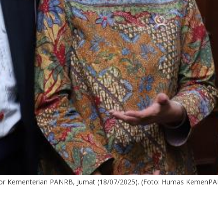
antor Kementerian PANRB, Jumat (18/07/2025). (Foto: Humas KemenP