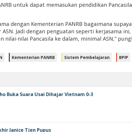
RB untuk dapat memasukan pendidikan Pancasila p
sama dengan Kementerian PANRB bagaimana supaya nil
r ASN. Jadi dengan penguatan seperti kerjasama in
 nilai-nilai Pancasila ke dalam, minimal ASN,” pung
SN
Kementerian PANRB
Sistem Pembelajaran
BPIP
ho Buka Suara Usai Dihajar Vietnam 0-3
khir Janice Tjen Pupus