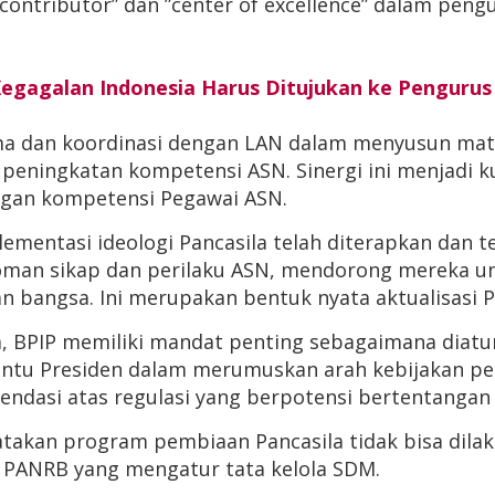
contributor” dan ”center of excellence” dalam pengua
Kegagalan Indonesia Harus Ditujukan ke Pengurus
sama dan koordinasi dengan LAN dalam menyusun mat
peningkatan kompetensi ASN. Sinergi ini menjadi ku
ngan kompetensi Pegawai ASN.
lementasi ideologi Pancasila telah diterapkan dan 
pedoman sikap dan perilaku ASN, mendorong mereka un
an bangsa. Ini merupakan bentuk nyata aktualisasi P
, BPIP memiliki mandat penting sebagaimana diat
ntu Presiden dalam merumuskan arah kebijakan pem
endasi atas regulasi yang berpotensi bertentangan 
akan program pembiaan Pancasila tidak bisa dilaks
 PANRB yang mengatur tata kelola SDM.