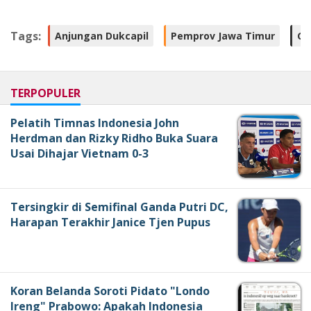
Tags:
Anjungan Dukcapil
Pemprov Jawa Timur
Gu
TERPOPULER
Pelatih Timnas Indonesia John
Herdman dan Rizky Ridho Buka Suara
Usai Dihajar Vietnam 0-3
Tersingkir di Semifinal Ganda Putri DC,
Harapan Terakhir Janice Tjen Pupus
Koran Belanda Soroti Pidato "Londo
Ireng" Prabowo: Apakah Indonesia